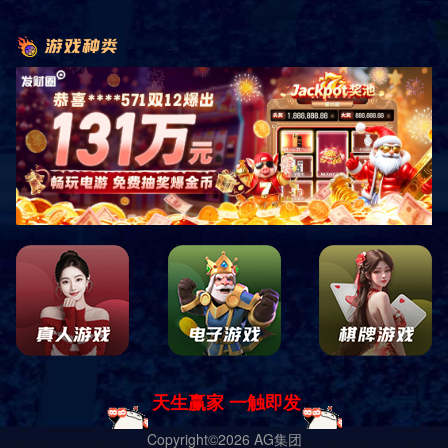
共
0
页
0
条