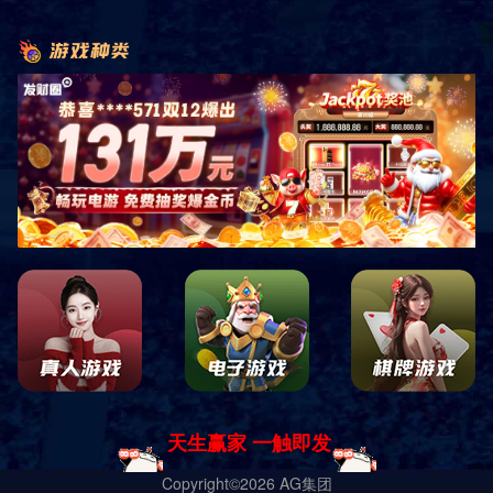
共
0
页
0
条